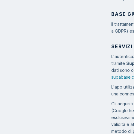
BASE GI
Il trattamen
a GDPR) es
SERVIZI
L'autentica
tramite
Su
dati sono c
supabase.c
L'app utili
una conness
Gli acquist
(Google Ire
esclusivame
validità e 
metodo di p