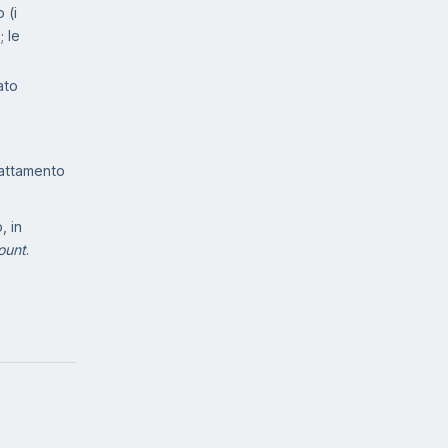
 (i
; le
ato
trattamento
, in
ount
.