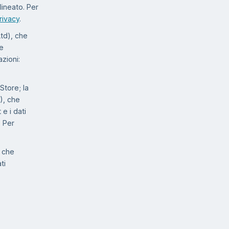
lineato. Per
rivacy
.
td), che
 e
azioni:
Store; la
), che
e i dati
. Per
, che
ti