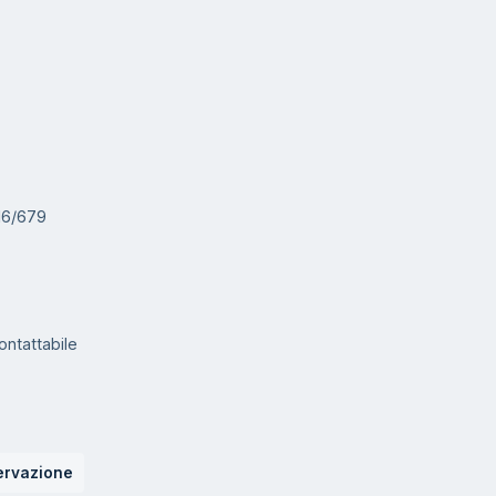
016/679
ontattabile
ervazione