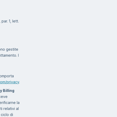
ar. 1, lett.
ono gestite
ttamento. I
 comporta
com/privacy
.
 Billing
iceve
rificarne la
 relativi al
ciclo di