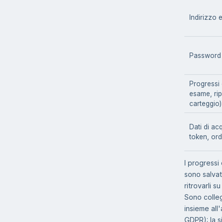
Indirizzo 
Password 
Progressi 
esame, rip
carteggio)
Dati di ac
token, ord
I progressi
sono salvat
ritrovarli s
Sono colleg
insieme all'
GDPR): la s