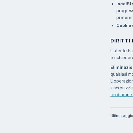
localSt
progress
preferen
Cookie 
DIRITTI
L'utente ha 
e richiedere
Eliminazio
qualsiasi 
L'operazion
sincronizza
cirobaron
Ultimo aggi