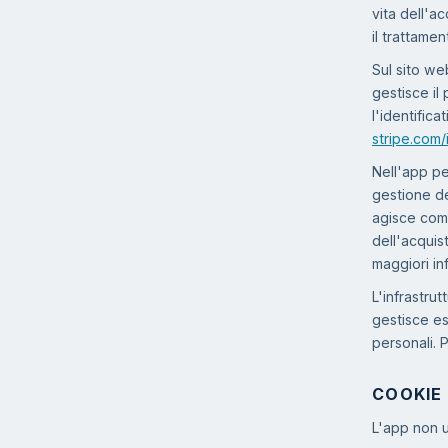
vita dell'a
il trattame
Sul sito we
gestisce il
l'identifica
stripe.com/
Nell'app pe
gestione de
agisce come
dell'acquis
maggiori in
L'infrastru
gestisce es
personali. 
COOKIE
L'app non u