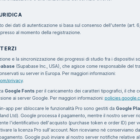
URIDICA
to dei dati di autenticazione si basa sul consenso dell'utente (art. 6, p
presso al momento della registrazione.
 TERZI
zione e la sincronizzazione dei progressi di studio fra i dispositivi s
pabase
(Supabase Inc., USA), che agisce come responsabile del tra
onservati su server in Europa. Per maggiori informazioni:
om/privacy
.
zza
Google Fonts
per il caricamento dei caratteri tipografici, il che
ione ai server Google. Per maggiori informazioni:
policies.google.
i in-app per sbloccare le funzionalità Pro sono gestiti da
Google Play
land Ltd). Google processa il pagamento, mentre il nostro server r
nte l'identificativo dell'acquisto (purchase token e order ID) per ve
attivare la licenza Pro sull'account. Non riceviamo né conserviamo dati
agamento. Google può inviare al nostro server notifiche relative al 