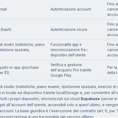
Fino a
email
Autenticazione account
cance
accou
Fino a
(hash)
Autenticazione sicura
cance
accou
di studio (statistiche, piano
Funzionalità app e
Fino a
etizione spaziata,
sincronizzazione fra i
cance
dispositivi dell'utente
accou
Verifica e gestione
quisto in-app (purchase
Per la
dell'acquisto Pro tramite
er ID)
della 
Google Play
 di studio (statistiche, piano esame, ripetizione spaziata, esercizi di
i in locale sul dispositivo tramite localStorage e, per consentire all'
u tutti i propri dispositivi, sincronizzati sul cloud
Supabase
(server in
ati all'account dell'utente, accessibili solo a quest'ultimo, e vengon
account. La base giuridica è l'esecuzione del contratto (art. 6, par. 1,
incronizzazione è una funzionalità del servizio offerto.