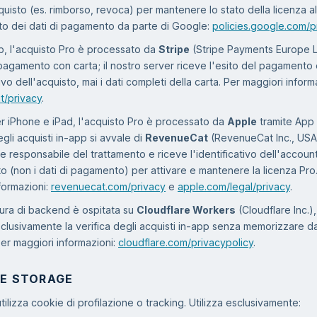
cquisto (es. rimborso, revoca) per mantenere lo stato della licenza al
nto dei dati di pagamento da parte di Google:
policies.google.com/p
b, l'acquisto Pro è processato da
Stripe
(Stripe Payments Europe L
 pagamento con carta; il nostro server riceve l'esito del pagamento
tivo dell'acquisto, mai i dati completi della carta. Per maggiori inform
it/privacy
.
r iPhone e iPad, l'acquisto Pro è processato da
Apple
tramite App 
gli acquisti in-app si avvale di
RevenueCat
(RevenueCat Inc., USA
 responsabile del trattamento e riceve l'identificativo dell'account 
to (non i dati di pagamento) per attivare e mantenere la licenza Pro
formazioni:
revenuecat.com/privacy
e
apple.com/legal/privacy
.
ttura di backend è ospitata su
Cloudflare Workers
(Cloudflare Inc.)
clusivamente la verifica degli acquisti in-app senza memorizzare da
Per maggiori informazioni:
cloudflare.com/privacypolicy
.
 E STORAGE
tilizza cookie di profilazione o tracking. Utilizza esclusivamente: