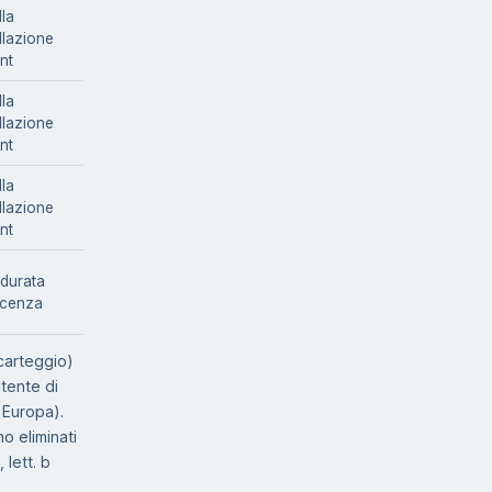
lla
llazione
nt
lla
llazione
nt
lla
llazione
nt
 durata
licenza
 carteggio)
utente di
 Europa).
o eliminati
 lett. b