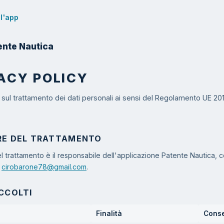
ll'app
ente Nautica
ACY POLICY
 sul trattamento dei dati personali ai sensi del Regolamento UE 2
RE DEL TRATTAMENTO
 del trattamento è il responsabile dell'applicazione Patente Nautica, c
o
cirobarone78@gmail.com
.
CCOLTI
Finalità
Cons