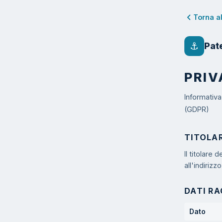
Torna a
⚓
Pat
PRIV
Informativa
(GDPR)
TITOLA
Il titolare
all'indirizz
DATI RA
Dato